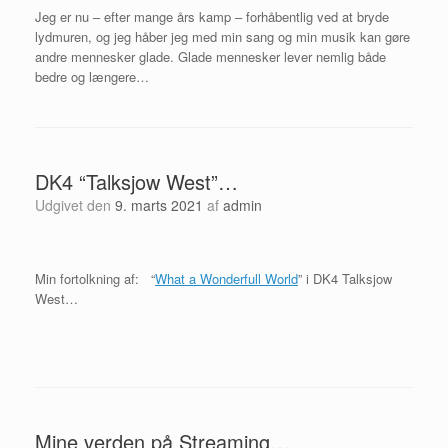
Jeg er nu – efter mange års kamp – forhåbentlig ved at bryde
lydmuren, og jeg håber jeg med min sang og min musik kan gøre
andre mennesker glade. Glade mennesker lever nemlig både
bedre og længere…
DK4 “Talksjow West”…
Udgivet den
9. marts 2021
af
admin
Min fortolkning af: “
What a Wonderfull World
” i DK4 Talksjow
West…
Mine verden på Streaming…