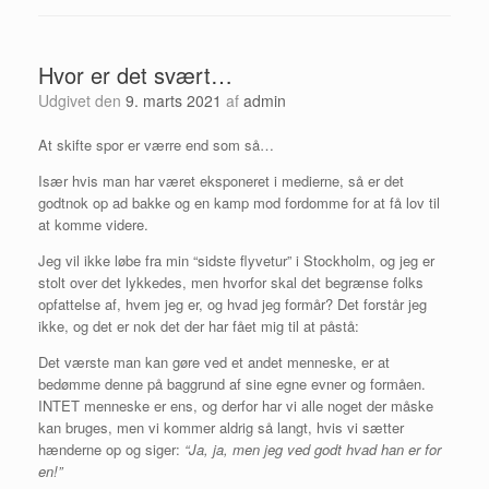
Hvor er det svært…
Udgivet den
9. marts 2021
af
admin
At skifte spor er værre end som så…
Især hvis man har været eksponeret i medierne, så er det
godtnok op ad bakke og en kamp mod fordomme for at få lov til
at komme videre.
Jeg vil ikke løbe fra min “sidste flyvetur” i Stockholm, og jeg er
stolt over det lykkedes, men hvorfor skal det begrænse folks
opfattelse af, hvem jeg er, og hvad jeg formår? Det forstår jeg
ikke, og det er nok det der har fået mig til at påstå:
Det værste man kan gøre ved et andet menneske, er at
bedømme denne på baggrund af sine egne evner og formåen.
INTET menneske er ens, og derfor har vi alle noget der måske
kan bruges, men vi kommer aldrig så langt, hvis vi sætter
hænderne op og siger:
“Ja, ja, men jeg ved godt hvad han er for
en!”