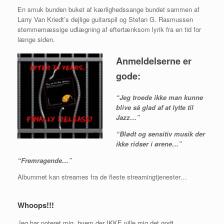
En smuk bunden buket af kærlighedssange bundet sammen af
Larry Van Kriedt’s dejlige guitarspil og Stefan G. Rasmussen
stemmemæssige udlægning af eftertænksom lyrik fra en tid for
længe siden.
Anmeldelserne er
gode:
“Jeg troede ikke man kunne
blive så glad af at lytte til
Jazz…”
“Blødt og sensitiv musik der
ikke ridser i ørene…”
“Fremragende…”
Albummet kan streames fra de fleste streamingtjenester…
Whoops!!!
Jeg har noteret mig, hvem der IKKE ville mig det godt...