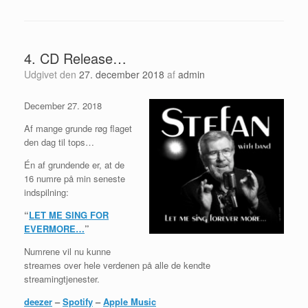
4. CD Release…
Udgivet den
27. december 2018
af
admin
December 27. 2018
Af mange grunde røg flaget
den dag til tops…
Én af grundende er, at de
16 numre på min seneste
indspilning:
“
LET ME SING FOR
EVERMORE…
”
Numrene vil nu kunne
streames over hele verdenen på alle de kendte
streamingtjenester.
deezer
–
Spotify
–
Apple Music