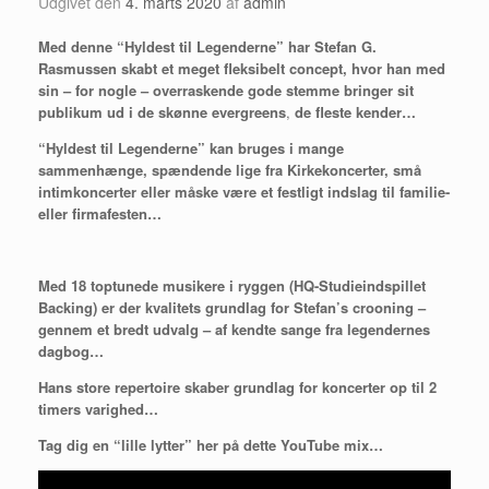
Udgivet den
4. marts 2020
af
admin
Med denne “Hyldest til Legenderne” har Stefan G.
Rasmussen skabt et meget fleksibelt concept, hvor han med
sin – for nogle – overraskende gode stemme bringer sit
publikum ud i de skønne evergreens
,
de fleste kender…
“Hyldest til Legenderne” kan bruges i mange
sammenhænge, spændende lige fra Kirkekoncerter, små
intimkoncerter eller måske være et festligt indslag til familie-
eller firmafesten…
Med 18 toptunede musikere i ryggen (HQ-Studieindspillet
Backing) er der kvalitets grundlag for Stefan’s crooning –
gennem et bredt udvalg – af kendte sange fra legendernes
dagbog…
Hans store repertoire skaber grundlag for koncerter op til 2
timers varighed…
Tag dig en “lille lytter” her på dette YouTube mix…